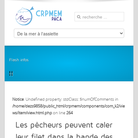
Flash infos
›
‹
Notice
: Undefined property: stdClass::$numOfComments in
/home/dezs9858/public_html/crpmem/components/com_k2/vie
ws/item/view.html.php
on line
264
Les pêcheurs peuvent caler
leur filet dans la bande des