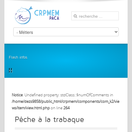
Flash infos
›
‹
Notice
: Undefined property: stdClass::$numOfComments in
/home/dezs9858/public_html/crpmem/components/com_k2/vie
ws/item/view.html.php
on line
264
Pêche à la trabaque